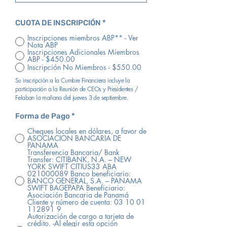
CUOTA DE INSCRIPCIÓN
*
Inscripciones miembros ABP** - Ver
Nota ABP
Inscripciones Adicionales Miembros
ABP - $450.00
Inscripción No Miembros - $550.00
Su inscripción a la Cumbre Financiera incluye la
participación a la Reunión de CEOs y Presidentes /
Felaban la mañana del jueves 3 de septiembre.
Forma de Pago
*
Cheques locales en dólares, a favor de
ASOCIACION BANCARIA DE
PANAMA
Transferencia Bancaria/ Bank
Transfer: CITIBANK, N.A. – NEW
YORK SWIFT CITIUS33 ABA
021000089 Banco beneficiario:
BANCO GENERAL, S.A. – PANAMA
SWIFT BAGEPAPA Beneficiario:
Asociación Bancaria de Panamá
Cliente y número de cuenta: 03 10 01
112891 9
Autorización de cargo a tarjeta de
crédito. -Al elegir esta opción